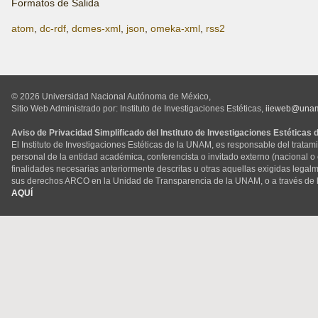
Formatos de Salida
atom
,
dc-rdf
,
dcmes-xml
,
json
,
omeka-xml
,
rss2
© 2026 Universidad Nacional Autónoma de México,
Sitio Web Administrado por: Instituto de Investigaciones Estéticas,
iieweb@una
Aviso de Privacidad Simplificado del Instituto de Investigaciones Estéticas
El Instituto de Investigaciones Estéticas de la UNAM, es responsable del tratam
personal de la entidad académica, conferencista o invitado externo (nacional o ex
finalidades necesarias anteriormente descritas u otras aquellas exigidas legal
sus derechos ARCO en la Unidad de Transparencia de la UNAM, o a través de 
AQUÍ