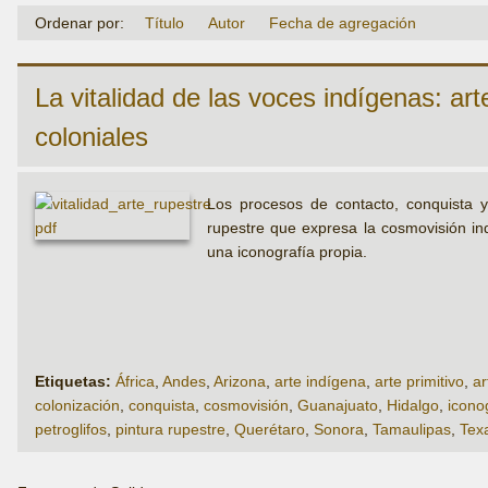
Ordenar por:
Título
Autor
Fecha de agregación
La vitalidad de las voces indígenas: ar
coloniales
Los procesos de contacto, conquista y
rupestre que expresa la cosmovisión ind
una iconografía propia.
Etiquetas:
África
,
Andes
,
Arizona
,
arte indígena
,
arte primitivo
,
ar
colonización
,
conquista
,
cosmovisión
,
Guanajuato
,
Hidalgo
,
icono
petroglifos
,
pintura rupestre
,
Querétaro
,
Sonora
,
Tamaulipas
,
Tex