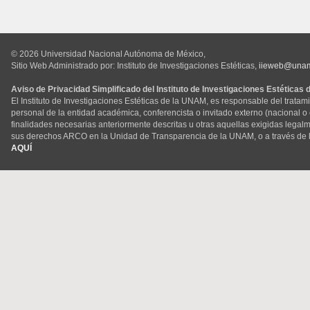
© 2026 Universidad Nacional Autónoma de México,
Sitio Web Administrado por: Instituto de Investigaciones Estéticas,
iieweb@una
Aviso de Privacidad Simplificado del Instituto de Investigaciones Estéticas
El Instituto de Investigaciones Estéticas de la UNAM, es responsable del tratam
personal de la entidad académica, conferencista o invitado externo (nacional o ex
finalidades necesarias anteriormente descritas u otras aquellas exigidas legal
sus derechos ARCO en la Unidad de Transparencia de la UNAM, o a través de 
AQUÍ