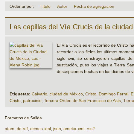
Ordenar por:
Título
Autor
Fecha de agregación
Las capillas del Vía Crucis de la ciuda
El Vía Crucis es el recorrido de Cristo 
recordar a los fieles los últimos moment
siglo xvii, se construyeron capillas d
sustitución, pues los viajes a Tierra San
descripciones hechas en los diarios de v
Etiquetas:
Calvario
,
ciudad de México
,
Cristo
,
Domingo Ferral
,
E
Cristo
,
patrocinio
,
Tercera Orden de San Francisco de Asís
,
Tierr
Formatos de Salida
atom
,
dc-rdf
,
dcmes-xml
,
json
,
omeka-xml
,
rss2