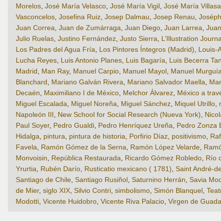
Morelos
,
José María Velasco
,
José María Vigil
,
José María Villas
Vasconcelos
,
Josefina Ruiz
,
Josep Dalmau
,
Josep Renau
,
Joséph
Juan Correa
,
Juan de Zumárraga
,
Juan Diego
,
Juan Larrea
,
Juan
Julio Ruelas
,
Justino Fernández
,
Justo Sierra
,
L’Illustration Journ
Los Padres del Agua Fría
,
Los Pintores Íntegros (Madrid)
,
Louis-
Lucha Reyes
,
Luis Antonio Planes
,
Luis Bagaría
,
Luis Becerra Ta
Madrid
,
Man Ray
,
Manuel Carpio
,
Manuel Mayol
,
Manuel Murguí
Blanchard
,
Mariano Galván Rivera
,
Mariano Salvador Maella
,
Mar
Decaén
,
Maximiliano I de México
,
Melchor Álvarez
,
México a travé
Miguel Escalada
,
Miguel Noreña
,
Miguel Sánchez
,
Miquel Utrillo
,
Napoleón III
,
New School for Social Research (Nueva York)
,
Nico
Paul Soyer
,
Pedro Gualdi
,
Pedro Henríquez Ureña
,
Pedro Zonza 
Hidalga
,
pintura
,
pintura de historia
,
Porfirio Díaz
,
positivismo
,
Raf
Favela
,
Ramón Gómez de la Serna
,
Ramón López Velarde
,
Ramón
Monvoisin
,
República Restaurada
,
Ricardo Gómez Robledo
,
Río 
Yrurtia
,
Rubén Darío
,
Rusticatio mexicano ( 1781)
,
Saint André-de
Santiago de Chile
,
Santiago Rusiñol
,
Saturnino Herrán
,
Savia Mo
de Mier
,
siglo XIX
,
Silvio Contri
,
simbolismo
,
Simón Blanquel
,
Teat
Modotti
,
Vicente Huidobro
,
Vicente Riva Palacio
,
Virgen de Guada