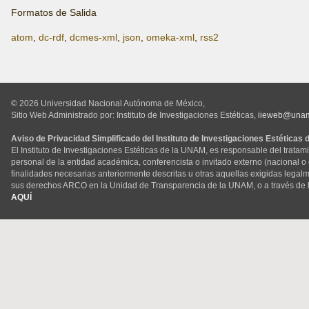
Formatos de Salida
atom
,
dc-rdf
,
dcmes-xml
,
json
,
omeka-xml
,
rss2
© 2026 Universidad Nacional Autónoma de México,
Sitio Web Administrado por: Instituto de Investigaciones Estéticas,
iieweb@una
Aviso de Privacidad Simplificado del Instituto de Investigaciones Estéticas
El Instituto de Investigaciones Estéticas de la UNAM, es responsable del tratam
personal de la entidad académica, conferencista o invitado externo (nacional o ex
finalidades necesarias anteriormente descritas u otras aquellas exigidas legal
sus derechos ARCO en la Unidad de Transparencia de la UNAM, o a través de 
AQUÍ