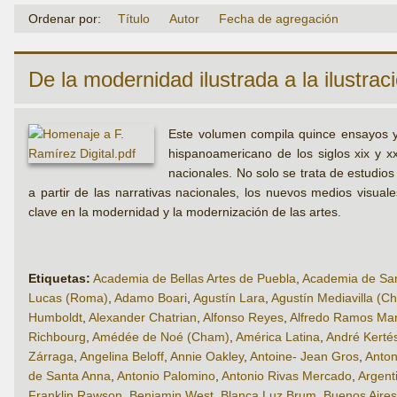
Ordenar por:
Título
Autor
Fecha de agregación
De la modernidad ilustrada a la ilustra
Este volumen compila quince ensayos y 
hispanoamericano de los siglos xix y xx
nacionales. No solo se trata de estudio
a partir de las narrativas nacionales, los nuevos medios visual
clave en la modernidad y la modernización de las artes.
Etiquetas:
Academia de Bellas Artes de Puebla
,
Academia de San
Lucas (Roma)
,
Adamo Boari
,
Agustín Lara
,
Agustín Mediavilla (C
Humboldt
,
Alexander Chatrian
,
Alfonso Reyes
,
Alfredo Ramos Mar
Richbourg
,
Amédée de Noé (Cham)
,
América Latina
,
André Kerté
Zárraga
,
Angelina Beloff
,
Annie Oakley
,
Antoine- Jean Gros
,
Anton
de Santa Anna
,
Antonio Palomino
,
Antonio Rivas Mercado
,
Argent
Franklin Rawson
,
Benjamin West
,
Blanca Luz Brum
,
Buenos Aires