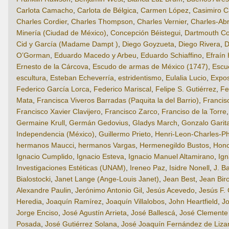
Carlota Camacho
,
Carlota de Bélgica
,
Carmen López
,
Casimiro C
Charles Cordier
,
Charles Thompson
,
Charles Vernier
,
Charles-Ab
Minería (Ciudad de México)
,
Concepción Béistegui
,
Dartmouth Co
Cid y García (Madame Dampt )
,
Diego Goyzueta
,
Diego Rivera
,
D
O’Gorman
,
Eduardo Macedo y Arbeu
,
Eduardo Schiaffino
,
Efraín
Ernesto de la Cárcova
,
Escudo de armas de México (1747)
,
Escue
escultura
,
Esteban Echeverría
,
estridentismo
,
Eulalia Lucio
,
Expos
Federico García Lorca
,
Federico Mariscal
,
Felipe S. Gutiérrez
,
Fe
Mata
,
Francisca Viveros Barradas (Paquita la del Barrio)
,
Francis
Francisco Xavier Clavijero
,
Francisco Zarco
,
Franciso de la Torre
Germaine Krull
,
Germán Gedovius
,
Gladys March
,
Gonzalo Garita
Independencia (México)
,
Guillermo Prieto
,
Henri-Leon-Charles-P
hermanos Maucci
,
hermanos Vargas
,
Hermenegildo Bustos
,
Hono
Ignacio Cumplido
,
Ignacio Esteva
,
Ignacio Manuel Altamirano
,
Ig
Investigaciones Estéticas (UNAM)
,
Ireneo Paz
,
Isidre Nonell
,
J. B
Bialostocki
,
Janet Lange (Ange-Louis Janet)
,
Jean Best
,
Jean Bir
Alexandre Paulin
,
Jerónimo Antonio Gil
,
Jesús Acevedo
,
Jesús F.
Heredia
,
Joaquín Ramírez
,
Joaquín Villalobos
,
John Heartfield
,
J
Jorge Enciso
,
José Agustín Arrieta
,
José Ballescá
,
José Clemente
Posada
,
José Gutiérrez Solana
,
José Joaquín Fernández de Lizar