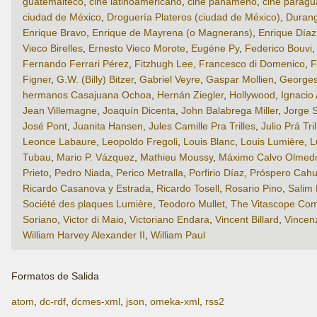
guatemalteco
,
cine latinoamericano
,
cine panameño
,
cine paragu
ciudad de México
,
Droguería Plateros (ciudad de México)
,
Durang
Enrique Bravo
,
Enrique de Mayrena (o Magnerans)
,
Enrique Día
Vieco Birelles
,
Ernesto Vieco Morote
,
Eugène Py
,
Federico Bouvi
Fernando Ferrari Pérez
,
Fitzhugh Lee
,
Francesco di Domenico
,
F
Figner
,
G.W. (Billy) Bitzer
,
Gabriel Veyre
,
Gaspar Mollien
,
Georges
hermanos Casajuana Ochoa
,
Hernán Ziegler
,
Hollywood
,
Ignacio 
Jean Villemagne
,
Joaquín Dicenta
,
John Balabrega Miller
,
Jorge S
José Pont
,
Juanita Hansen
,
Jules Camille Pra Trilles
,
Julio Prá Tri
Leonce Labaure
,
Leopoldo Fregoli
,
Louis Blanc
,
Louis Lumière
,
L
Tubau
,
Mario P. Vázquez
,
Mathieu Moussy
,
Máximo Calvo Olmed
Prieto
,
Pedro Niada
,
Perico Metralla
,
Porfirio Díaz
,
Próspero Cahu
Ricardo Casanova y Estrada
,
Ricardo Tosell
,
Rosario Pino
,
Salim
Société des plaques Lumière
,
Teodoro Mullet
,
The Vitascope Co
Soriano
,
Victor di Maio
,
Victoriano Endara
,
Vincent Billard
,
Vincen
William Harvey Alexander II
,
William Paul
Formatos de Salida
atom
,
dc-rdf
,
dcmes-xml
,
json
,
omeka-xml
,
rss2