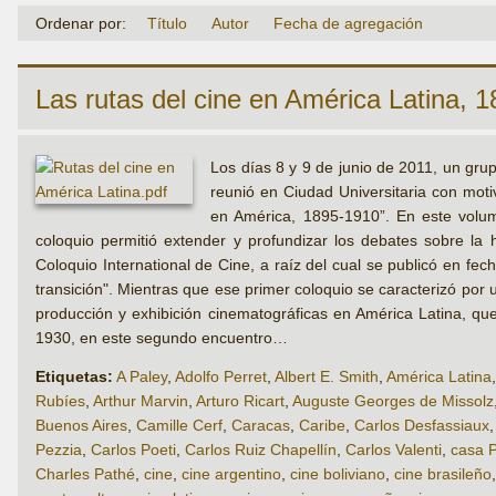
Ordenar por:
Título
Autor
Fecha de agregación
Las rutas del cine en América Latina, 
Los días 8 y 9 de junio de 2011, un gru
reunió en Ciudad Universitaria con motiv
en América, 1895-1910”. En este volum
coloquio permitió extender y profundizar los debates sobre la 
Coloquio International de Cine, a raíz del cual se publicó en fec
transición". Mientras que ese primer coloquio se caracterizó por
producción y exhibición cinematográficas en América Latina, que
1930, en este segundo encuentro…
Etiquetas:
A Paley
,
Adolfo Perret
,
Albert E. Smith
,
América Latina
Rubíes
,
Arthur Marvin
,
Arturo Ricart
,
Auguste Georges de Missolz
Buenos Aires
,
Camille Cerf
,
Caracas
,
Caribe
,
Carlos Desfassiaux
Pezzia
,
Carlos Poeti
,
Carlos Ruiz Chapellín
,
Carlos Valenti
,
casa 
Charles Pathé
,
cine
,
cine argentino
,
cine boliviano
,
cine brasileño