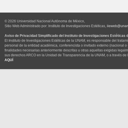
© 2026 Universidad Nacional Autónoma de México,
Sitio Web Administrado por: Instituto de Investigaciones Estéticas,
iieweb@una
Aviso de Privacidad Simplificado del Instituto de Investigaciones Estéticas
El Instituto de Investigaciones Estéticas de la UNAM, es responsable del tratam
personal de la entidad académica, conferencista o invitado externo (nacional o ex
finalidades necesarias anteriormente descritas u otras aquellas exigidas legal
sus derechos ARCO en la Unidad de Transparencia de la UNAM, o a través de 
AQUÍ