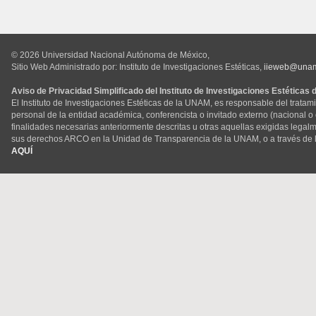
© 2026 Universidad Nacional Autónoma de México,
Sitio Web Administrado por: Instituto de Investigaciones Estéticas,
iieweb@una
Aviso de Privacidad Simplificado del Instituto de Investigaciones Estéticas
El Instituto de Investigaciones Estéticas de la UNAM, es responsable del tratam
personal de la entidad académica, conferencista o invitado externo (nacional o ex
finalidades necesarias anteriormente descritas u otras aquellas exigidas legal
sus derechos ARCO en la Unidad de Transparencia de la UNAM, o a través de 
AQUÍ