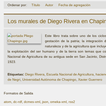
Ordenar por:
Título
Autor
Fecha de agregación
Los murales de Diego Rivera en Chapin
Este libro trata sobre uno de los cicl
gestación de la patria; la integración
naturaleza y de la agricultura que inclu
la explotación del ser humano y de la tierra son temas que c
Nacional de Agricultura de su antigua sede en San Jacinto, Dis
1923.
Etiquetas:
Diego Rivera
,
Escuela Nacional de Agricultura
,
hacien
de Negri
,
Universidad Autónoma de Chapingo
,
Xavier Guerrero
Formatos de Salida
atom
,
dc-rdf
,
dcmes-xml
,
json
,
omeka-xml
,
rss2