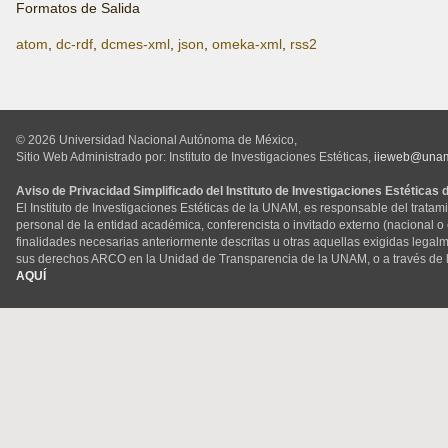
Formatos de Salida
atom
,
dc-rdf
,
dcmes-xml
,
json
,
omeka-xml
,
rss2
© 2026 Universidad Nacional Autónoma de México,
Sitio Web Administrado por: Instituto de Investigaciones Estéticas,
iieweb@una
Aviso de Privacidad Simplificado del Instituto de Investigaciones Estéticas
El Instituto de Investigaciones Estéticas de la UNAM, es responsable del tratam
personal de la entidad académica, conferencista o invitado externo (nacional o ex
finalidades necesarias anteriormente descritas u otras aquellas exigidas legal
sus derechos ARCO en la Unidad de Transparencia de la UNAM, o a través de 
AQUÍ