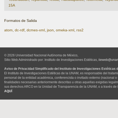
15A
Formatos de Salida
atom
,
dc-rdf
,
dcmes-xml
,
json
,
omeka-xml
,
rss2
© 2026 Universidad Nacional Autónoma de México,
Sitio Web Administrado por: Instituto de Investigaciones Estéticas,
iieweb@una
Aviso de Privacidad Simplificado del Instituto de Investigaciones Estéticas
El Instituto de Investigaciones Estéticas de la UNAM, es responsable del tratam
personal de la entidad académica, conferencista o invitado externo (nacional o ex
finalidades necesarias anteriormente descritas u otras aquellas exigidas legal
sus derechos ARCO en la Unidad de Transparencia de la UNAM, o a través de 
AQUÍ