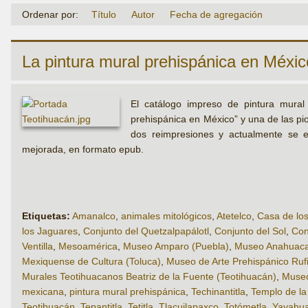
Ordenar por:
Título
Autor
Fecha de agregación
La pintura mural prehispánica en Méxic
El catálogo impreso de pintura mural 
prehispánica en México” y una de las pi
dos reimpresiones y actualmente se e
mejorada, en formato epub.
Etiquetas:
Amanalco
,
animales mitológicos
,
Atetelco
,
Casa de lo
los Jaguares
,
Conjunto del Quetzalpapálotl
,
Conjunto del Sol
,
Con
Ventilla
,
Mesoamérica
,
Museo Amparo (Puebla)
,
Museo Anahuacal
Mexiquense de Cultura (Toluca)
,
Museo de Arte Prehispánico Ru
Murales Teotihuacanos Beatriz de la Fuente (Teotihuacán)
,
Museo
mexicana
,
pintura mural prehispánica
,
Techinantitla
,
Templo de la 
Teotihuacán
,
Tepantitla
,
Tetitla
,
Tlacuilapaxco
,
Totómetla
,
Yayahua