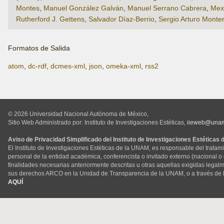
Montes
,
Manuel González Galván
,
Manuel Serrano Cabrera
,
Mex
Rutherford J. Gettens
,
Salvador Díaz-Berrio
,
Sergio Arturo Monte
Formatos de Salida
atom
,
dc-rdf
,
dcmes-xml
,
json
,
omeka-xml
,
rss2
© 2026 Universidad Nacional Autónoma de México,
Sitio Web Administrado por: Instituto de Investigaciones Estéticas,
iieweb@una
Aviso de Privacidad Simplificado del Instituto de Investigaciones Estéticas
El Instituto de Investigaciones Estéticas de la UNAM, es responsable del tratam
personal de la entidad académica, conferencista o invitado externo (nacional o ex
finalidades necesarias anteriormente descritas u otras aquellas exigidas legal
sus derechos ARCO en la Unidad de Transparencia de la UNAM, o a través de 
AQUÍ