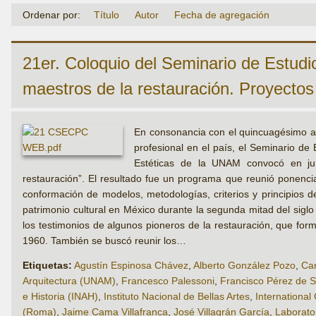
Ordenar por:
Título
Autor
Fecha de agregación
21er. Coloquio del Seminario de Estudi
maestros de la restauración. Proyectos
En consonancia con el quincuagésimo ani
profesional en el país, el Seminario de 
Estéticas de la UNAM convocó en jun
restauración”. El resultado fue un programa que reunió ponencia
conformación de modelos, metodologías, criterios y principios de
patrimonio cultural en México durante la segunda mitad del siglo 
los testimonios de algunos pioneros de la restauración, que form
1960. También se buscó reunir los…
Etiquetas:
Agustín Espinosa Chávez
,
Alberto González Pozo
,
Car
Arquitectura (UNAM)
,
Francesco Palessoni
,
Francisco Pérez de S
e Historia (INAH)
,
Instituto Nacional de Bellas Artes
,
Internationa
(Roma)
,
Jaime Cama Villafranca
,
José Villagrán García
,
Laborato