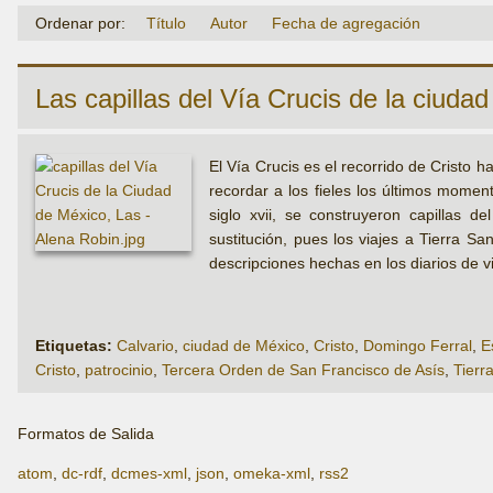
Ordenar por:
Título
Autor
Fecha de agregación
Las capillas del Vía Crucis de la ciuda
El Vía Crucis es el recorrido de Cristo 
recordar a los fieles los últimos moment
siglo xvii, se construyeron capillas d
sustitución, pues los viajes a Tierra San
descripciones hechas en los diarios de v
Etiquetas:
Calvario
,
ciudad de México
,
Cristo
,
Domingo Ferral
,
E
Cristo
,
patrocinio
,
Tercera Orden de San Francisco de Asís
,
Tierr
Formatos de Salida
atom
,
dc-rdf
,
dcmes-xml
,
json
,
omeka-xml
,
rss2