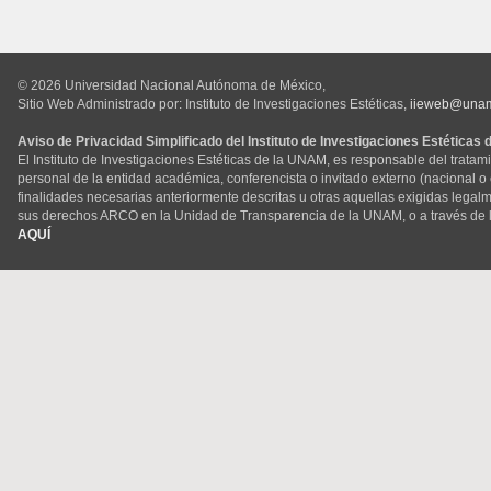
© 2026 Universidad Nacional Autónoma de México,
Sitio Web Administrado por: Instituto de Investigaciones Estéticas,
iieweb@una
Aviso de Privacidad Simplificado del Instituto de Investigaciones Estéticas
El Instituto de Investigaciones Estéticas de la UNAM, es responsable del tratam
personal de la entidad académica, conferencista o invitado externo (nacional o ex
finalidades necesarias anteriormente descritas u otras aquellas exigidas legal
sus derechos ARCO en la Unidad de Transparencia de la UNAM, o a través de 
AQUÍ