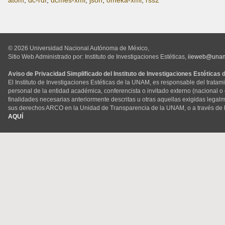
atom
,
dc-rdf
,
dcmes-xml
,
json
,
omeka-xml
,
rss2
© 2026 Universidad Nacional Autónoma de México,
Sitio Web Administrado por: Instituto de Investigaciones Estéticas,
iieweb@una
Aviso de Privacidad Simplificado del Instituto de Investigaciones Estéticas
El Instituto de Investigaciones Estéticas de la UNAM, es responsable del tratam
personal de la entidad académica, conferencista o invitado externo (nacional o ex
finalidades necesarias anteriormente descritas u otras aquellas exigidas legal
sus derechos ARCO en la Unidad de Transparencia de la UNAM, o a través de 
AQUÍ