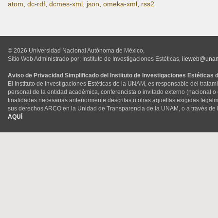
atom
,
dc-rdf
,
dcmes-xml
,
json
,
omeka-xml
,
rss2
© 2026 Universidad Nacional Autónoma de México,
Sitio Web Administrado por: Instituto de Investigaciones Estéticas,
iieweb@una
Aviso de Privacidad Simplificado del Instituto de Investigaciones Estéticas
El Instituto de Investigaciones Estéticas de la UNAM, es responsable del tratam
personal de la entidad académica, conferencista o invitado externo (nacional o ex
finalidades necesarias anteriormente descritas u otras aquellas exigidas legal
sus derechos ARCO en la Unidad de Transparencia de la UNAM, o a través de 
AQUÍ