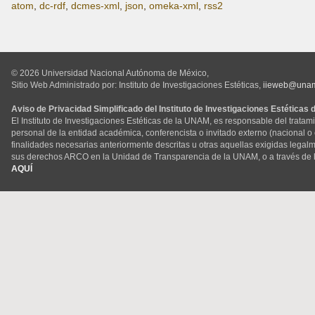
atom
,
dc-rdf
,
dcmes-xml
,
json
,
omeka-xml
,
rss2
© 2026 Universidad Nacional Autónoma de México,
Sitio Web Administrado por: Instituto de Investigaciones Estéticas,
iieweb@una
Aviso de Privacidad Simplificado del Instituto de Investigaciones Estéticas
El Instituto de Investigaciones Estéticas de la UNAM, es responsable del tratam
personal de la entidad académica, conferencista o invitado externo (nacional o ex
finalidades necesarias anteriormente descritas u otras aquellas exigidas legal
sus derechos ARCO en la Unidad de Transparencia de la UNAM, o a través de 
AQUÍ