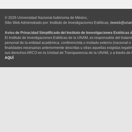
© 2026 Universidad Nacional Autónoma de México,
Sitio Web Administrado por: Instituto de Investigaciones Estéticas,
iieweb@una
Aviso de Privacidad Simplificado del Instituto de Investigaciones Estéticas
El Instituto de Investigaciones Estéticas de la UNAM, es responsable del tratam
personal de la entidad académica, conferencista o invitado externo (nacional o ex
finalidades necesarias anteriormente descritas u otras aquellas exigidas legal
sus derechos ARCO en la Unidad de Transparencia de la UNAM, o a través de 
AQUÍ