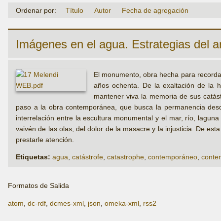
Ordenar por:
Título
Autor
Fecha de agregación
Imágenes en el agua. Estrategias del a
El monumento, obra hecha para recordar 
años ochenta. De la exaltación de la he
mantener viva la memoria de sus catást
paso a la obra contemporánea, que busca la permanencia desde 
interrelación entre la escultura monumental y el mar, río, laguna
vaivén de las olas, del dolor de la masacre y la injusticia. De es
prestarle atención.
Etiquetas:
agua
,
catástrofe
,
catastrophe
,
contemporáneo
,
conte
Formatos de Salida
atom
,
dc-rdf
,
dcmes-xml
,
json
,
omeka-xml
,
rss2