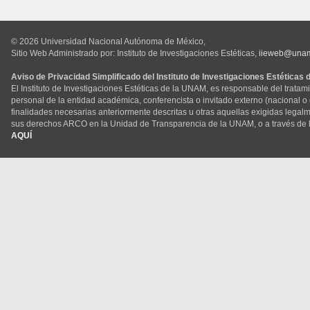
© 2026 Universidad Nacional Autónoma de México,
Sitio Web Administrado por: Instituto de Investigaciones Estéticas,
iieweb@una
Aviso de Privacidad Simplificado del Instituto de Investigaciones Estéticas
El Instituto de Investigaciones Estéticas de la UNAM, es responsable del tratam
personal de la entidad académica, conferencista o invitado externo (nacional o ex
finalidades necesarias anteriormente descritas u otras aquellas exigidas legal
sus derechos ARCO en la Unidad de Transparencia de la UNAM, o a través de 
AQUÍ