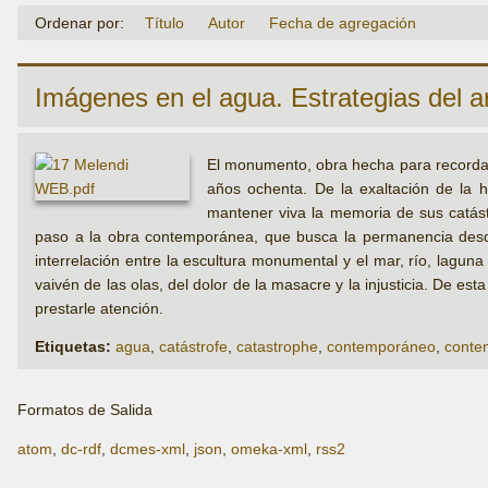
Ordenar por:
Título
Autor
Fecha de agregación
Imágenes en el agua. Estrategias del a
El monumento, obra hecha para recordar 
años ochenta. De la exaltación de la he
mantener viva la memoria de sus catást
paso a la obra contemporánea, que busca la permanencia desde 
interrelación entre la escultura monumental y el mar, río, laguna
vaivén de las olas, del dolor de la masacre y la injusticia. De es
prestarle atención.
Etiquetas:
agua
,
catástrofe
,
catastrophe
,
contemporáneo
,
conte
Formatos de Salida
atom
,
dc-rdf
,
dcmes-xml
,
json
,
omeka-xml
,
rss2