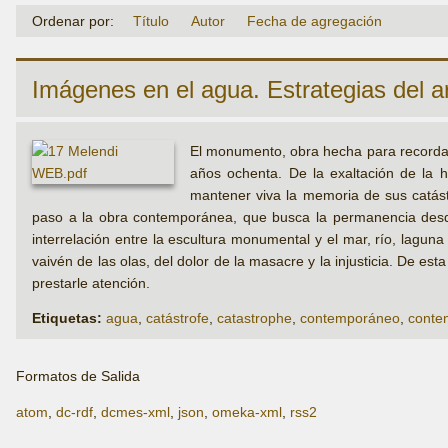
Ordenar por:
Título
Autor
Fecha de agregación
Imágenes en el agua. Estrategias del a
El monumento, obra hecha para recordar 
años ochenta. De la exaltación de la he
mantener viva la memoria de sus catást
paso a la obra contemporánea, que busca la permanencia desde 
interrelación entre la escultura monumental y el mar, río, laguna
vaivén de las olas, del dolor de la masacre y la injusticia. De es
prestarle atención.
Etiquetas:
agua
,
catástrofe
,
catastrophe
,
contemporáneo
,
conte
Formatos de Salida
atom
,
dc-rdf
,
dcmes-xml
,
json
,
omeka-xml
,
rss2