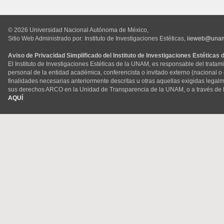
© 2026 Universidad Nacional Autónoma de México,
Sitio Web Administrado por: Instituto de Investigaciones Estéticas,
iieweb@una
Aviso de Privacidad Simplificado del Instituto de Investigaciones Estéticas
El Instituto de Investigaciones Estéticas de la UNAM, es responsable del tratam
personal de la entidad académica, conferencista o invitado externo (nacional o ex
finalidades necesarias anteriormente descritas u otras aquellas exigidas legal
sus derechos ARCO en la Unidad de Transparencia de la UNAM, o a través de 
AQUÍ