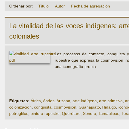
Ordenar por:
Título
Autor
Fecha de agregación
La vitalidad de las voces indígenas: ar
coloniales
Los procesos de contacto, conquista y
rupestre que expresa la cosmovisión ind
una iconografía propia.
Etiquetas:
África
,
Andes
,
Arizona
,
arte indígena
,
arte primitivo
,
ar
colonización
,
conquista
,
cosmovisión
,
Guanajuato
,
Hidalgo
,
icono
petroglifos
,
pintura rupestre
,
Querétaro
,
Sonora
,
Tamaulipas
,
Tex