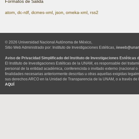
Formatos de Salida
atom
,
dc-rdf
,
dcmes-xml
,
json
,
omeka-xml
,
rss2
© 2026 Universidad Nacional Autónoma de México,
Sitio Web Administrado por: Instituto de Investigaciones Estéticas,
iieweb@una
Aviso de Privacidad Simplificado del Instituto de Investigaciones Estéticas
El Instituto de Investigaciones Estéticas de la UNAM, es responsable del tratam
personal de la entidad académica, conferencista o invitado externo (nacional o ex
finalidades necesarias anteriormente descritas u otras aquellas exigidas legal
sus derechos ARCO en la Unidad de Transparencia de la UNAM, o a través de 
AQUÍ