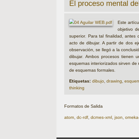
El proceso mental de
Este artíc
objetivo d
superior. Para tal finalidad, ant
acto de dibujar. A partir de dos 
observación, se llegó a la conclus
dibujar. Ambos procesos tienen un
esquemas interiorizados sirven de 
de esquemas formales.
Etiquetas:
dibujo
,
drawing
,
esque
thinking
Formatos de Salida
atom
,
dc-rdf
,
dcmes-xml
,
json
,
omeka