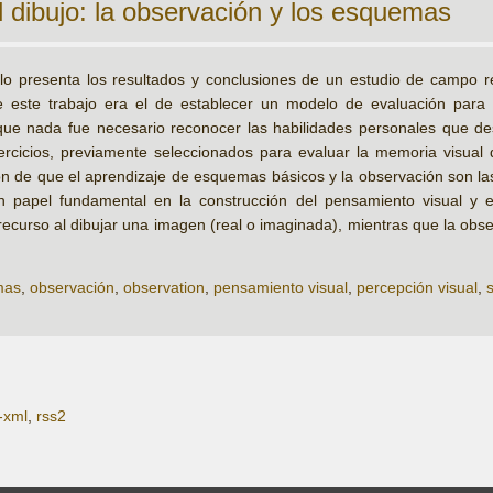
l dibujo: la observación y los esquemas
ulo presenta los resultados y conclusiones de un estudio de campo r
e este trabajo era el de establecer un modelo de evaluación para 
es que nada fue necesario reconocer las habilidades personales que 
ejercicios, previamente seleccionados para evaluar la memoria visua
ión de que el aprendizaje de esquemas básicos y la observación son l
 papel fundamental en la construcción del pensamiento visual y el
recurso al dibujar una imagen (real o imaginada), mientras que la obs
mas
,
observación
,
observation
,
pensamiento visual
,
percepción visual
,
-xml
,
rss2