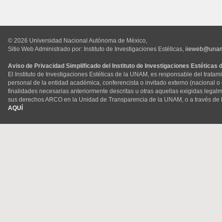
© 2026 Universidad Nacional Autónoma de México,
Sitio Web Administrado por: Instituto de Investigaciones Estéticas,
iieweb@una
Aviso de Privacidad Simplificado del Instituto de Investigaciones Estéticas
El Instituto de Investigaciones Estéticas de la UNAM, es responsable del tratam
personal de la entidad académica, conferencista o invitado externo (nacional o ex
finalidades necesarias anteriormente descritas u otras aquellas exigidas legal
sus derechos ARCO en la Unidad de Transparencia de la UNAM, o a través de 
AQUÍ