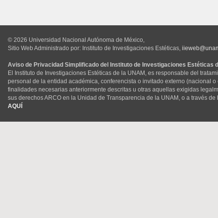
© 2026 Universidad Nacional Autónoma de México,
Sitio Web Administrado por: Instituto de Investigaciones Estéticas,
iieweb@una
Aviso de Privacidad Simplificado del Instituto de Investigaciones Estéticas
El Instituto de Investigaciones Estéticas de la UNAM, es responsable del tratam
personal de la entidad académica, conferencista o invitado externo (nacional o ex
finalidades necesarias anteriormente descritas u otras aquellas exigidas legal
sus derechos ARCO en la Unidad de Transparencia de la UNAM, o a través de 
AQUÍ