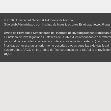
© 2026 Universidad Nacional Autónoma de México,
Sitio Web Administrado por: Instituto de Investigaciones Estéticas,
iieweb@una
Aviso de Privacidad Simplificado del Instituto de Investigaciones Estéticas
El Instituto de Investigaciones Estéticas de la UNAM, es responsable del tratam
personal de la entidad académica, conferencista o invitado externo (nacional o ex
finalidades necesarias anteriormente descritas u otras aquellas exigidas legal
sus derechos ARCO en la Unidad de Transparencia de la UNAM, o a través de 
AQUÍ