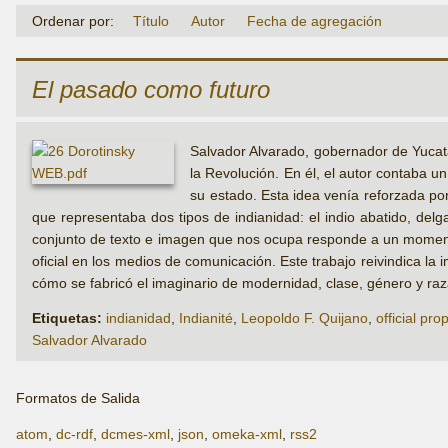
Ordenar por:
Título
Autor
Fecha de agregación
El pasado como futuro
Salvador Alvarado, gobernador de Yucatá
la Revolución. En él, el autor contaba u
su estado. Esta idea venía reforzada po
que representaba dos tipos de indianidad: el indio abatido, delga
conjunto de texto e imagen que nos ocupa responde a un momento
oficial en los medios de comunicación. Este trabajo reivindica la
cómo se fabricó el imaginario de modernidad, clase, género y raz
Etiquetas:
indianidad
,
Indianité
,
Leopoldo F. Quijano
,
official pr
Salvador Alvarado
Formatos de Salida
atom
,
dc-rdf
,
dcmes-xml
,
json
,
omeka-xml
,
rss2