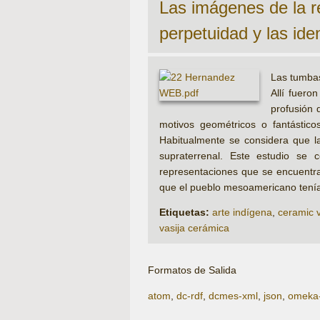
Las imágenes de la re
perpetuidad y las ide
Las tumbas
Allí fuero
profusión
motivos geométricos o fantástico
Habitualmente se considera que las
supraterrenal. Este estudio se 
representaciones que se encuentra
que el pueblo mesoamericano tenía 
Etiquetas:
arte indígena
,
ceramic 
vasija cerámica
Formatos de Salida
atom
,
dc-rdf
,
dcmes-xml
,
json
,
omeka