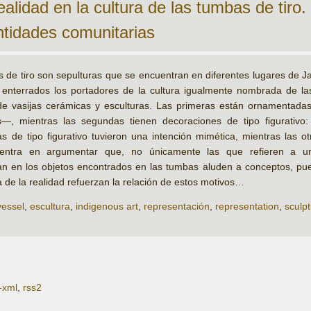
alidad en la cultura de las tumbas de tiro. 
ntidades comunitarias
 de tiro son sepulturas que se encuentran en diferentes lugares de Ja
n enterrados los portadores de la cultura igualmente nombrada de la
 de vasijas cerámicas y esculturas. Las primeras están ornamenta
s—, mientras las segundas tienen decoraciones de tipo figurativo:
 de tipo figurativo tuvieron una intención mimética, mientras las ot
centra en argumentar que, no únicamente las que refieren a un
n en los objetos encontrados en las tumbas aluden a conceptos, pues
de la realidad refuerzan la relación de estos motivos…
vessel
,
escultura
,
indigenous art
,
representación
,
representation
,
sculp
-xml
,
rss2