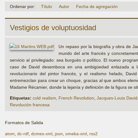
Ordenar por:
Título
Autor
Fecha de agregación
Vestigios de voluptuosidad
Un repaso por la biografía y obra de Ja
mundo del arte francés y concretamente
servicio al privilegiado: sea burgués o político. El nuevo progr
caso de David desemboca en una ambigüedad enlazada a la im
revolucionario del pintor francés, y el realismo helado, Dav
entremezclan para crear un choque, gracias al que ambos elemen
Madame Récamier, donde la lejanía y definición de la figura se si
Etiquetas:
cold realism
,
French Revolution
,
Jacques-Louis David
Revolución francesa
Formatos de Salida
atom
,
dc-rdf
,
dcmes-xml
,
json
,
omeka-xml
,
rss2