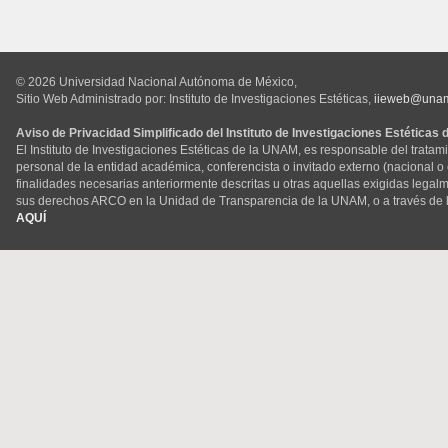
© 2026 Universidad Nacional Autónoma de México,
Sitio Web Administrado por: Instituto de Investigaciones Estéticas,
iieweb@una
Aviso de Privacidad Simplificado del Instituto de Investigaciones Estéticas
El Instituto de Investigaciones Estéticas de la UNAM, es responsable del tratam
personal de la entidad académica, conferencista o invitado externo (nacional o ex
finalidades necesarias anteriormente descritas u otras aquellas exigidas legal
sus derechos ARCO en la Unidad de Transparencia de la UNAM, o a través de 
AQUÍ