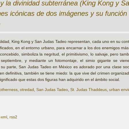
 y la divinidad subterránea (King Kong y Sa
ones icónicas de dos imágenes y su función
o
alidad, King Kong y San Judas Tadeo representan, cada uno en su cont
ificados, en el entorno urbano, para encarnar a los dos enemigos má
ncebido, simboliza la negritud, el primitivismo, lo salvaje, pero tamb
 septiembre, y mediante un fotomontaje, el simio gigante se vien
r su parte, San Judas Tadeo en México es adorado por una clase soc
 en definitiva, también se tiene miedo: la que vive del crimen organizad
ignificado que estas dos figuras han adquirido en el ámbito social.
otherness
,
otredad
,
San Judas Tadeo
,
St. Judas Thaddeus
,
urban env
-xml
,
rss2