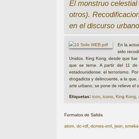
El monstruo celestial
otros). Recodificaci
en el discurso urban
En la actu
sido recod
Unidos. King Kong, desde que fue co
que se teme. A partir del 11 de
estadounidense: el terrorismo. Po
drogadicta y delincuente, a la que,
arte urbano, se pone de relieve el s
Etiquetas:
icon
,
icono
,
King Kong
,
Formatos de Salida
atom
,
dc-rdf
,
dcmes-xml
,
json
,
omeka