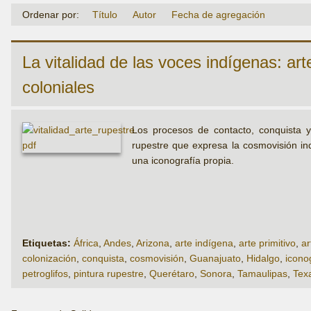
Ordenar por:
Título
Autor
Fecha de agregación
La vitalidad de las voces indígenas: ar
coloniales
Los procesos de contacto, conquista y
rupestre que expresa la cosmovisión ind
una iconografía propia.
Etiquetas:
África
,
Andes
,
Arizona
,
arte indígena
,
arte primitivo
,
ar
colonización
,
conquista
,
cosmovisión
,
Guanajuato
,
Hidalgo
,
icono
petroglifos
,
pintura rupestre
,
Querétaro
,
Sonora
,
Tamaulipas
,
Tex