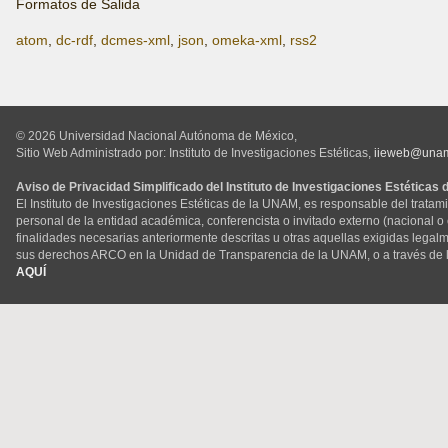
Formatos de Salida
atom
,
dc-rdf
,
dcmes-xml
,
json
,
omeka-xml
,
rss2
© 2026 Universidad Nacional Autónoma de México,
Sitio Web Administrado por: Instituto de Investigaciones Estéticas,
iieweb@una
Aviso de Privacidad Simplificado del Instituto de Investigaciones Estéticas
El Instituto de Investigaciones Estéticas de la UNAM, es responsable del tratam
personal de la entidad académica, conferencista o invitado externo (nacional o ex
finalidades necesarias anteriormente descritas u otras aquellas exigidas legal
sus derechos ARCO en la Unidad de Transparencia de la UNAM, o a través de 
AQUÍ