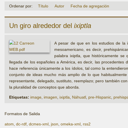
Ordenar por:
Título
Autor
Fecha de agregación
Un giro alrededor del
ixiptla
A pesar de que en los estudios de la
mesoamericano, es decir, prehispánica
palabra ixiptla, que históricamente se
llegada de los españoles a América, es decir, las procedentes d
hace referencia únicamente a los ídolos, tal como la entendiero
conjunto de ideas mucho más amplio de lo que habitualmente 
representante, delegado, sustituto, reemplazo; pero también con 
la pluralidad de conceptos que aborda.
Etiquetas:
image
,
imagen
,
ixiptla
,
Náhuatl
,
pre-Hispanic
,
prehisp
Formatos de Salida
atom
,
dc-rdf
,
dcmes-xml
,
json
,
omeka-xml
,
rss2