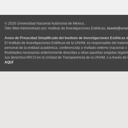
© 2026 Universidad Nacional Autónoma de México,
Sitio Web Administrado por: Instituto de Investigaciones Estéticas,
iieweb@una
Aviso de Privacidad Simplificado del Instituto de Investigaciones Estéticas
El Instituto de Investigaciones Estéticas de la UNAM, es responsable del tratam
personal de la entidad académica, conferencista o invitado externo (nacional o ex
finalidades necesarias anteriormente descritas u otras aquellas exigidas legal
sus derechos ARCO en la Unidad de Transparencia de la UNAM, o a través de 
AQUÍ