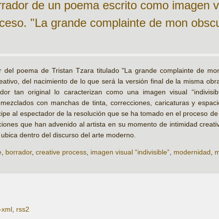
rrador de un poema escrito como imagen vis
ceso. "La grande complainte de mon obscur
r del poema de Tristan Tzara titulado "La grande complainte de mo
eativo, del nacimiento de lo que será la versión final de la misma obr
dor tan original lo caracterizan como una imagen visual “indivisi
o mezclados con manchas de tinta, correcciones, caricaturas y espac
ipe al espectador de la resolución que se ha tomado en el proceso de 
ciones que han advenido al artista en su momento de intimidad creativa
a ubica dentro del discurso del arte moderno.
e
,
borrador
,
creative process
,
imagen visual “indivisible”
,
modernidad
,
m
-xml
,
rss2