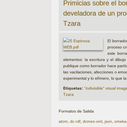
Primicias sobre el bo
develadora de un pro
Tzara
El borrado
proceso cr
este borra
elementos: la escritura y el dibuj
publique como borrador hace partíc
las vacilaciones, afecciones o emo
experimental y lo efímero, lo que l
Etiquetas:
“indivisible” visual imag
Tzara
Formatos de Salida
atom
,
dc-rdf
,
dcmes-xml
,
json
,
omeka