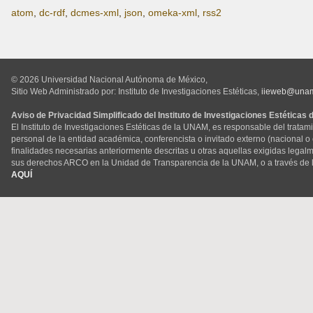
atom
,
dc-rdf
,
dcmes-xml
,
json
,
omeka-xml
,
rss2
© 2026 Universidad Nacional Autónoma de México,
Sitio Web Administrado por: Instituto de Investigaciones Estéticas,
iieweb@una
Aviso de Privacidad Simplificado del Instituto de Investigaciones Estéticas
El Instituto de Investigaciones Estéticas de la UNAM, es responsable del tratam
personal de la entidad académica, conferencista o invitado externo (nacional o ex
finalidades necesarias anteriormente descritas u otras aquellas exigidas legal
sus derechos ARCO en la Unidad de Transparencia de la UNAM, o a través de 
AQUÍ