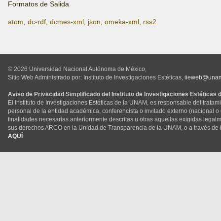
Formatos de Salida
atom
,
dc-rdf
,
dcmes-xml
,
json
,
omeka-xml
,
rss2
© 2026 Universidad Nacional Autónoma de México,
Sitio Web Administrado por: Instituto de Investigaciones Estéticas,
iieweb@una
Aviso de Privacidad Simplificado del Instituto de Investigaciones Estéticas
El Instituto de Investigaciones Estéticas de la UNAM, es responsable del tratam
personal de la entidad académica, conferencista o invitado externo (nacional o ex
finalidades necesarias anteriormente descritas u otras aquellas exigidas legal
sus derechos ARCO en la Unidad de Transparencia de la UNAM, o a través de 
AQUÍ