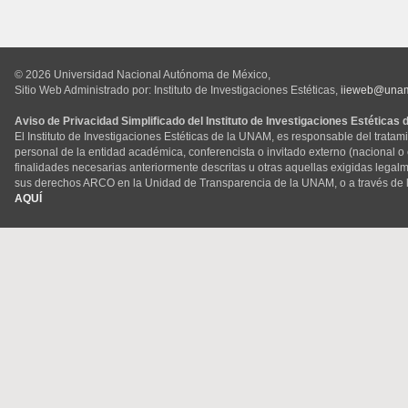
© 2026 Universidad Nacional Autónoma de México,
Sitio Web Administrado por: Instituto de Investigaciones Estéticas,
iieweb@una
Aviso de Privacidad Simplificado del Instituto de Investigaciones Estéticas
El Instituto de Investigaciones Estéticas de la UNAM, es responsable del tratam
personal de la entidad académica, conferencista o invitado externo (nacional o ex
finalidades necesarias anteriormente descritas u otras aquellas exigidas legal
sus derechos ARCO en la Unidad de Transparencia de la UNAM, o a través de 
AQUÍ