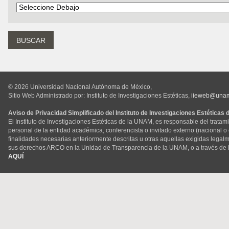
© 2026 Universidad Nacional Autónoma de México,
Sitio Web Administrado por: Instituto de Investigaciones Estéticas,
iieweb@una
Aviso de Privacidad Simplificado del Instituto de Investigaciones Estéticas
El Instituto de Investigaciones Estéticas de la UNAM, es responsable del tratam
personal de la entidad académica, conferencista o invitado externo (nacional o ex
finalidades necesarias anteriormente descritas u otras aquellas exigidas legal
sus derechos ARCO en la Unidad de Transparencia de la UNAM, o a través de 
AQUÍ