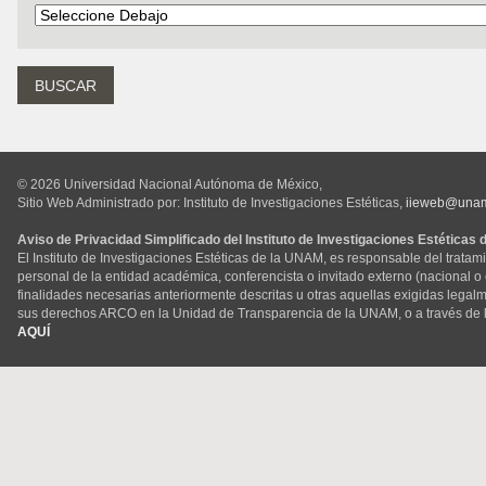
© 2026 Universidad Nacional Autónoma de México,
Sitio Web Administrado por: Instituto de Investigaciones Estéticas,
iieweb@una
Aviso de Privacidad Simplificado del Instituto de Investigaciones Estéticas
El Instituto de Investigaciones Estéticas de la UNAM, es responsable del tratam
personal de la entidad académica, conferencista o invitado externo (nacional o ex
finalidades necesarias anteriormente descritas u otras aquellas exigidas legal
sus derechos ARCO en la Unidad de Transparencia de la UNAM, o a través de 
AQUÍ