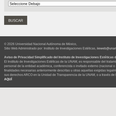
© 2026 Universidad Nacional Autónoma de México,
Sitio Web Administrado por: Instituto de Investigaciones Estéticas,
iieweb@una
Aviso de Privacidad Simplificado del Instituto de Investigaciones Estéticas
El Instituto de Investigaciones Estéticas de la UNAM, es responsable del tratam
personal de la entidad académica, conferencista o invitado externo (nacional o ex
finalidades necesarias anteriormente descritas u otras aquellas exigidas legal
sus derechos ARCO en la Unidad de Transparencia de la UNAM, o a través de 
AQUÍ