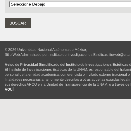
© 2026 Universidad Nacional Autónoma de México,
Sitio Web Administrado por: Instituto de Investigaciones Estéticas,
iieweb@una
Aviso de Privacidad Simplificado del Instituto de Investigaciones Estéticas
El Instituto de Investigaciones Estéticas de la UNAM, es responsable del tratam
personal de la entidad académica, conferencista o invitado externo (nacional o ex
finalidades necesarias anteriormente descritas u otras aquellas exigidas legal
sus derechos ARCO en la Unidad de Transparencia de la UNAM, o a través de 
AQUÍ