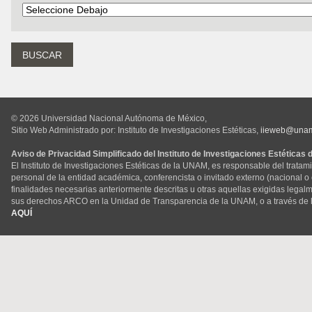
© 2026 Universidad Nacional Autónoma de México,
Sitio Web Administrado por: Instituto de Investigaciones Estéticas,
iieweb@una
Aviso de Privacidad Simplificado del Instituto de Investigaciones Estéticas
El Instituto de Investigaciones Estéticas de la UNAM, es responsable del tratam
personal de la entidad académica, conferencista o invitado externo (nacional o ex
finalidades necesarias anteriormente descritas u otras aquellas exigidas legal
sus derechos ARCO en la Unidad de Transparencia de la UNAM, o a través de 
AQUÍ