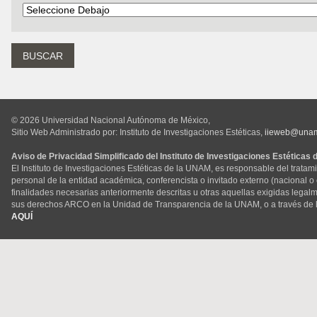
© 2026 Universidad Nacional Autónoma de México,
Sitio Web Administrado por: Instituto de Investigaciones Estéticas,
iieweb@una
Aviso de Privacidad Simplificado del Instituto de Investigaciones Estéticas
El Instituto de Investigaciones Estéticas de la UNAM, es responsable del tratam
personal de la entidad académica, conferencista o invitado externo (nacional o ex
finalidades necesarias anteriormente descritas u otras aquellas exigidas legal
sus derechos ARCO en la Unidad de Transparencia de la UNAM, o a través de 
AQUÍ