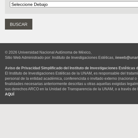
© 2026 Universidad Nacional Autónoma de México,
Sitio Web Administrado por: Instituto de Investigaciones Estéticas,
iieweb@una
Aviso de Privacidad Simplificado del Instituto de Investigaciones Estéticas
El Instituto de Investigaciones Estéticas de la UNAM, es responsable del tratam
personal de la entidad académica, conferencista o invitado externo (nacional o ex
finalidades necesarias anteriormente descritas u otras aquellas exigidas legal
sus derechos ARCO en la Unidad de Transparencia de la UNAM, o a través de 
AQUÍ