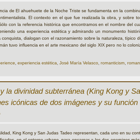
ncia de El ahuehuete de la Noche Triste se fundamenta en la combinaci
ntimentalista. El contexto en el que fue realizada la obra, y sobre to
Sólo con la referencia histórica que encontramos en el nombre del 
teniendo una experiencia estética y admirando un monumento históri
 conquista, dialogan con el razonamiento sobre la naturaleza, típico 
mán tuvo influencia en el arte mexicano del siglo XIX pero no lo colon
perience
,
experiencia estética
,
José María Velasco
,
romanticism
,
roman
 y la divinidad subterránea (King Kong y Sa
ones icónicas de dos imágenes y su función
o
alidad, King Kong y San Judas Tadeo representan, cada uno en su cont
ificados, en el entorno urbano, para encarnar a los dos enemigos má