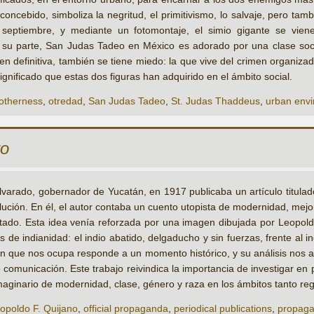
ncebido, simboliza la negritud, el primitivismo, lo salvaje, pero tamb
 septiembre, y mediante un fotomontaje, el simio gigante se vien
r su parte, San Judas Tadeo en México es adorado por una clase soc
 en definitiva, también se tiene miedo: la que vive del crimen organizad
ignificado que estas dos figuras han adquirido en el ámbito social.
otherness
,
otredad
,
San Judas Tadeo
,
St. Judas Thaddeus
,
urban env
ro
lvarado, gobernador de Yucatán, en 1917 publicaba un artículo titulad
lución. En él, el autor contaba un cuento utopista de modernidad, mejo
tado. Esta idea venía reforzada por una imagen dibujada por Leopoldo
 de indianidad: el indio abatido, delgaducho y sin fuerzas, frente al i
gen que nos ocupa responde a un momento histórico, y su análisis nos
e comunicación. Este trabajo reivindica la importancia de investigar en
maginario de modernidad, clase, género y raza en los ámbitos tanto re
opoldo F. Quijano
,
official propaganda
,
periodical publications
,
propagan