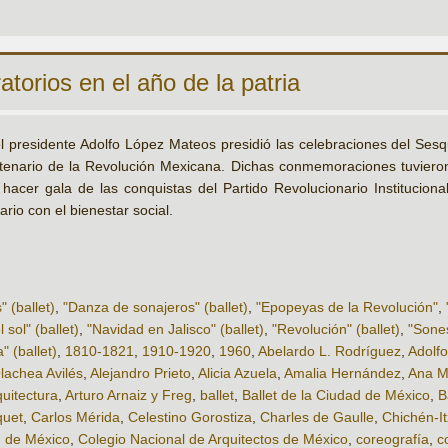
atorios en el año de la patria
l presidente Adolfo López Mateos presidió las celebraciones del Sesq
tenario de la Revolución Mexicana. Dichas conmemoraciones tuvieron u
 hacer gala de las conquistas del Partido Revolucionario Institucion
rio con el bienestar social.
 (ballet)
,
"Danza de sonajeros" (ballet)
,
"Epopeyas de la Revolución"
,
 sol" (ballet)
,
"Navidad en Jalisco" (ballet)
,
"Revolución" (ballet)
,
"Sones
" (ballet)
,
1810-1821
,
1910-1920
,
1960
,
Abelardo L. Rodríguez
,
Adolf
lachea Avilés
,
Alejandro Prieto
,
Alicia Azuela
,
Amalia Hernández
,
Ana M
quitectura
,
Arturo Arnaiz y Freg
,
ballet
,
Ballet de la Ciudad de México
,
B
quet
,
Carlos Mérida
,
Celestino Gorostiza
,
Charles de Gaulle
,
Chichén-It
d de México
,
Colegio Nacional de Arquitectos de México
,
coreografía
,
c