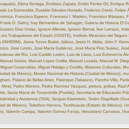
najuato)
,
Elena Noriega
,
Emiliano Zapata
,
Emilio Portes Gil
,
Enrique 
bado La Esmeralda
,
Eusebio Dávalos Hurtado
,
Federico Cantú
,
Felipe 
onómica
,
Francisco Eppens
,
Francisco I. Madero
,
Francisco Márquez
,
F
,
Frank O. Gehry
,
fray Bernardino de Sahagún
,
Galería de Historia El 
Gustavo Díaz Ordaz
,
Ignacio Allende
,
Ignacio Bernal
,
Íker Larrauri
,
Ind
a los Trabajadores del Estado (ISSSTE)
,
Instituto Mexicano del Seguro 
na (INHERM)
,
Jaime Torres Bodet
,
Jalisco
,
Jesús H. Abitia
,
John F. Kenn
ozco
,
José Limón
,
José María Gutiérrez
,
José María Pino Suárez
,
José
rdenas del Río
,
Luis Castillo Ledón
,
Luis de Llano
,
Luis Echeverría Ál
Manuel Gamio
,
Manuel López Cotilla
,
Manuel Lozada
,
Manuel M. Diég
,
Miguel Covarrubias
,
Miguel Hidalgo y Costilla
,
Misiones Culturales
,
Mu
iudad de México)
,
Museo Nacional de Historia (Ciudad de México)
,
mu
ngham
,
Palacio de Bellas Artes
,
Palenque (Tabasco)
,
Pancho Villa
,
Parti
 Miret
,
Pedro Moreno
,
Pedro Ramírez Vázquez
,
pintura
,
polkas
,
Raúl 
ela
,
Santa María de Tonanzintla (Puebla)
,
Secretaría de Educación Púb
lubridad y Asistencia (SSA)
,
Serguei Eisenstein
,
Teatro Degollado (Gua
dad de México)
,
Telésforo Herrera
,
Teotihuacán (Estado de México)
,
Un
n)
,
Valentín Campa
,
Valentín Gómez Farías
,
Venustiano Carranza
,
Vic