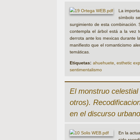
La importa
símbolo se
surgimiento de esta combinación. 
contempla el árbol está a la vez 
derrota ante los mexicas durante la
manifiesto que el romanticismo ale
temáticas.
Etiquetas:
ahuehuete
,
esthetic ex
sentimentalismo
El monstruo celestial
otros). Recodificaci
en el discurso urban
En la actu
sido recod