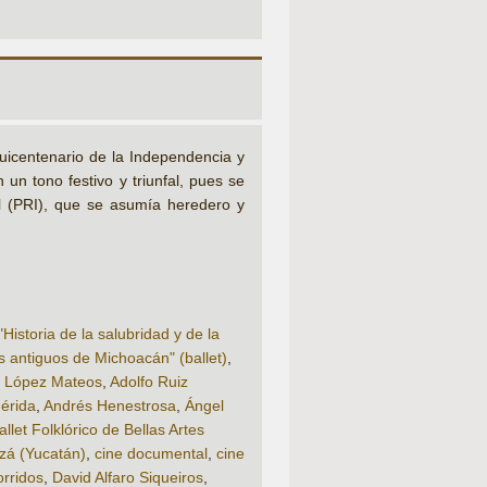
uicentenario de la Independencia y
n tono festivo y triunfal, pues se
al (PRI), que se asumía heredero y
"Historia de la salubridad y de la
 antiguos de Michoacán" (ballet)
,
o López Mateos
,
Adolfo Ruiz
érida
,
Andrés Henestrosa
,
Ángel
allet Folklórico de Bellas Artes
zá (Yucatán)
,
cine documental
,
cine
orridos
,
David Alfaro Siqueiros
,