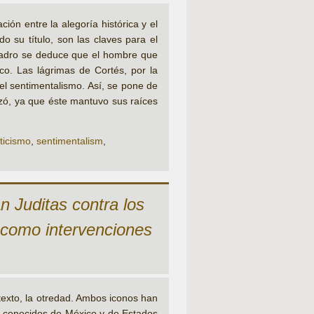
ón entre la alegoría histórica y el
do su título, son las claves para el
cuadro se deduce que el hombre que
co. Las lágrimas de Cortés, por la
del sentimentalismo. Así, se pone de
izó, ya que éste mantuvo sus raíces
ticismo
,
sentimentalism
,
n Juditas contra los
 como intervenciones
exto, la otredad. Ambos iconos han
s conocidos de México y de Estados