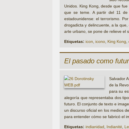
Unidos. King Kong, desde que fue co
que se teme. A partir del 11 de
estadounidense: el terrorismo. Po
drogadicta y delincuente, a la que,
arte urbano, se pone de relieve el s
Etiquetas:
icon
,
icono
,
King Kong
,
El pasado como futu
Salvador A
de la Revo
para su es
alegoría que representaba dos tipos
futuro. El conjunto de texto e ima
un discurso oficial en los medios d
para entender cómo se fabricó el i
Etiquetas:
indianidad
,
Indianité
,
Le