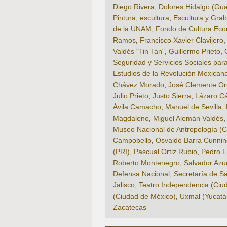
Diego Rivera
,
Dolores Hidalgo (Gua
Pintura
,
escultura
,
Escultura y Gra
de la UNAM
,
Fondo de Cultura Ec
Ramos
,
Francisco Xavier Clavijero
Valdés "Tin Tan"
,
Guillermo Prieto
,
Seguridad y Servicios Sociales par
Estudios de la Revolución Mexica
Chávez Morado
,
José Clemente Or
Julio Prieto
,
Justo Sierra
,
Lázaro Cá
Ávila Camacho
,
Manuel de Sevilla
,
Magdaleno
,
Miguel Alemán Valdés
Museo Nacional de Antropología (C
Campobello
,
Osvaldo Barra Cunni
(PRI)
,
Pascual Ortiz Rubio
,
Pedro F.
Roberto Montenegro
,
Salvador Azu
Defensa Nacional
,
Secretaría de Sa
Jalisco
,
Teatro Independencia (Ciu
(Ciudad de México)
,
Uxmal (Yucatá
Zacatecas