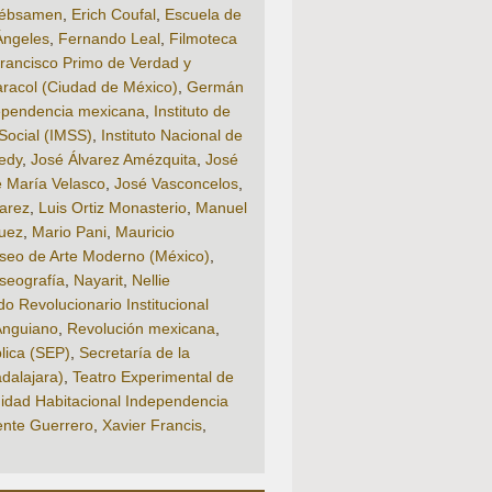
Rébsamen
,
Erich Coufal
,
Escuela de
Ángeles
,
Fernando Leal
,
Filmoteca
rancisco Primo de Verdad y
Caracol (Ciudad de México)
,
Germán
ependencia mexicana
,
Instituto de
Social (IMSS)
,
Instituto Nacional de
edy
,
José Álvarez Amézquita
,
José
 María Velasco
,
José Vasconcelos
,
varez
,
Luis Ortiz Monasterio
,
Manuel
uez
,
Mario Pani
,
Mauricio
seo de Arte Moderno (México)
,
seografía
,
Nayarit
,
Nellie
do Revolucionario Institucional
Anguiano
,
Revolución mexicana
,
lica (SEP)
,
Secretaría de la
dalajara)
,
Teatro Experimental de
idad Habitacional Independencia
ente Guerrero
,
Xavier Francis
,