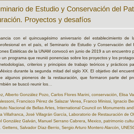
eminario de Estudio y Conservación del Pat
uración. Proyectos y desafíos
ancia con el quincuagésimo aniversario del establecimiento de l
 profesional en el país, el Seminario de Estudio y Conservación del P
iones Estéticas de la UNAM convocó en junio de 2019 a un encuentro p
ue un programa que reunió ponencias sobre los proyectos y los protago
odologías, criterios y principios de trabajo teóricos y prácticos p
México durante la segunda mitad del siglo XX. El objetivo del encuentr
e algunos pioneros de la restauración, que formaron parte del pro
ambién se buscó reunir los…
ez
,
Alberto González Pozo
,
Carlos Flores Marini
,
conservación
,
Elisa V
lessoni
,
Francisco Pérez de Salazar Verea
,
Franco Minissi
,
Ignacio Be
ituto Nacional de Bellas Artes
,
International Council on Monuments an
 Villafranca
,
José Villagrán García
,
Laboratorio de Restauración de Ob
l González Galván
,
Manuel Serrano Cabrera
,
Mexico
,
patrimonio cultu
. Gettens
,
Salvador Díaz-Berrio
,
Sergio Arturo Montero Alarcón
,
UNES