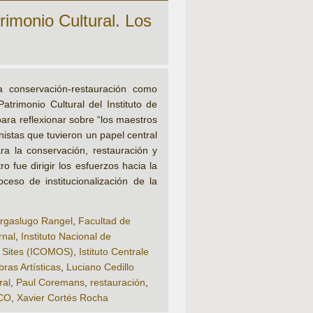
rimonio Cultural. Los
a conservación-restauración como
atrimonio Cultural del Instituto de
ara reflexionar sobre “los maestros
nistas que tuvieron un papel central
ara la conservación, restauración y
o fue dirigir los esfuerzos hacia la
ceso de institucionalización de la
argaslugo Rangel
,
Facultad de
rnal
,
Instituto Nacional de
d Sites (ICOMOS)
,
Istituto Centrale
ras Artísticas
,
Luciano Cedillo
ral
,
Paul Coremans
,
restauración
,
CO
,
Xavier Cortés Rocha