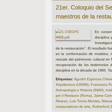
21er. Coloquio del S
maestros de la resta
En conson
disciplina
Investigac
de la restauración”. El resultado f
en la conformación de modelos, met
rescate del patrimonio cultural en 
recuperación de los testimonios d
disciplina en la década de 1960. T
Etiquetas:
Agustín Espinosa Cháv
Arquitectura (UNAM)
,
Francesco Pa
Antropología e Historia (INAH)
,
Inst
per il Restauro (Roma)
,
Jaime Cama
Álvarez
,
Luis Torres Montes
,
Manue
restauradores de arte
,
Rutherford J