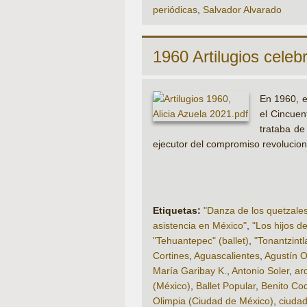
periódicas
,
Salvador Alvarado
1960 Artilugios celebr
En 1960, e
el Cincuen
trataba de
ejecutor del compromiso revoluciona
Etiquetas:
"Danza de los quetzales"
asistencia en México"
,
"Los hijos del
"Tehuantepec" (ballet)
,
"Tonantzintla
Cortines
,
Aguascalientes
,
Agustín O
María Garibay K.
,
Antonio Soler
,
ar
(México)
,
Ballet Popular
,
Benito Co
Olimpia (Ciudad de México)
,
ciuda