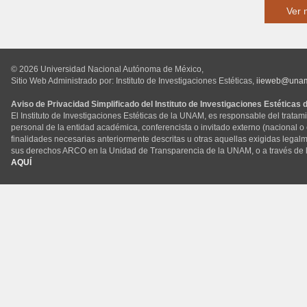
Ver 
© 2026 Universidad Nacional Autónoma de México,
Sitio Web Administrado por: Instituto de Investigaciones Estéticas,
iieweb@una
Aviso de Privacidad Simplificado del Instituto de Investigaciones Estéticas
El Instituto de Investigaciones Estéticas de la UNAM, es responsable del tratam
personal de la entidad académica, conferencista o invitado externo (nacional o ex
finalidades necesarias anteriormente descritas u otras aquellas exigidas legal
sus derechos ARCO en la Unidad de Transparencia de la UNAM, o a través de 
AQUÍ