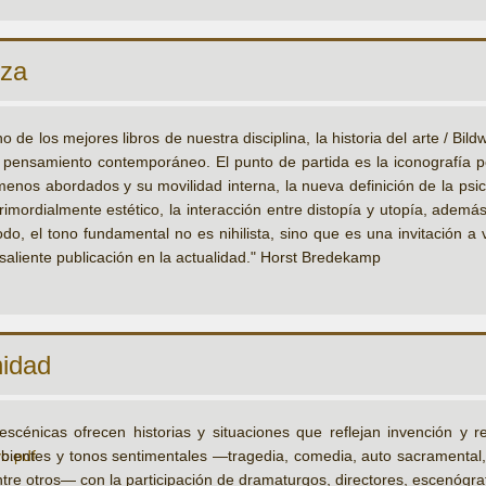
eza
o de los mejores libros de nuestra disciplina, la historia del arte / Bil
l pensamiento contemporáneo. El punto de partida es la iconografía p
menos abordados y su movilidad interna, la nueva definición de la psic
ordialmente estético, la interacción entre distopía y utopía, además
odo, el tono fundamental no es nihilista, sino que es una invitación a
saliente publicación en la actualidad." Horst Bredekamp
nidad
escénicas ofrecen historias y situaciones que reflejan invención y
ientes y tonos sentimentales —tragedia, comedia, auto sacramental, 
ntre otros— con la participación de dramaturgos, directores, escenógra