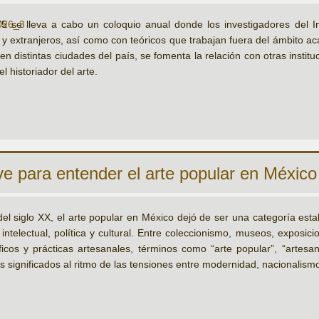
 se lleva a cabo un coloquio anual donde los investigadores del I
 y extranjeros, así como con teóricos que trabajan fuera del ámbito a
en distintas ciudades del país, se fomenta la relación con otras instituci
el historiador del arte.
e para entender el arte popular en México 
del siglo XX, el arte popular en México dejó de ser una categoría estab
intelectual, política y cultural. Entre coleccionismo, museos, exposici
ficos y prácticas artesanales, términos como “arte popular”, “artesanía
 significados al ritmo de las tensiones entre modernidad, nacionalism