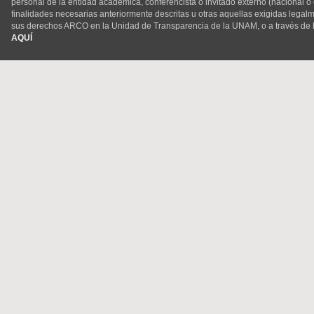
personal de la entidad académica, conferencista o invitado externo (nacional o ex
finalidades necesarias anteriormente descritas u otras aquellas exigidas legal
sus derechos ARCO en la Unidad de Transparencia de la UNAM, o a través de 
AQUÍ