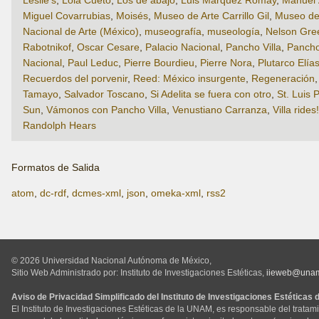
Leslie’s
,
Lola Cueto
,
Los de abajo
,
Luis Márquez Romay
,
Manuel 
Miguel Covarrubias
,
Moisés
,
Museo de Arte Carrillo Gil
,
Museo de
Nacional de Arte (México)
,
museografía
,
museología
,
Nelson Gre
Rabotnikof
,
Oscar Cesare
,
Palacio Nacional
,
Pancho Villa
,
Pancho 
Nacional
,
Paul Leduc
,
Pierre Bourdieu
,
Pierre Nora
,
Plutarco Elía
Recuerdos del porvenir
,
Reed: México insurgente
,
Regeneración
Tamayo
,
Salvador Toscano
,
Si Adelita se fuera con otro
,
St. Luis 
Sun
,
Vámonos con Pancho Villa
,
Venustiano Carranza
,
Villa rides!
Randolph Hears
Formatos de Salida
atom
,
dc-rdf
,
dcmes-xml
,
json
,
omeka-xml
,
rss2
© 2026 Universidad Nacional Autónoma de México,
Sitio Web Administrado por: Instituto de Investigaciones Estéticas,
iieweb@una
Aviso de Privacidad Simplificado del Instituto de Investigaciones Estéticas
El Instituto de Investigaciones Estéticas de la UNAM, es responsable del tratam