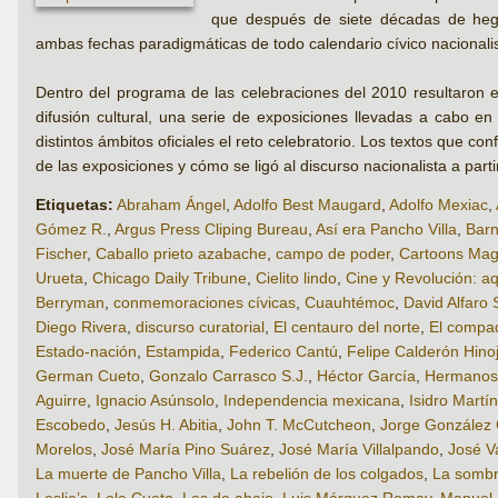
que después de siete décadas de hege
ambas fechas paradigmáticas de todo calendario cívico nacionalis
Dentro del programa de las celebraciones del 2010 resultaron es
difusión cultural, una serie de exposiciones llevadas a cabo e
distintos ámbitos oficiales el reto celebratorio. Los textos que 
de las exposiciones y cómo se ligó al discurso nacionalista a parti
Etiquetas:
Abraham Ángel
,
Adolfo Best Maugard
,
Adolfo Mexiac
,
Gómez R.
,
Argus Press Cliping Bureau
,
Así era Pancho Villa
,
Barn
Fischer
,
Caballo prieto azabache
,
campo de poder
,
Cartoons Mag
Urueta
,
Chicago Daily Tribune
,
Cielito lindo
,
Cine y Revolución: a
Berryman
,
conmemoraciones cívicas
,
Cuauhtémoc
,
David Alfaro 
Diego Rivera
,
discurso curatorial
,
El centauro del norte
,
El compa
Estado-nación
,
Estampida
,
Federico Cantú
,
Felipe Calderón Hino
German Cueto
,
Gonzalo Carrasco S.J.
,
Héctor García
,
Hermanos
Aguirre
,
Ignacio Asúnsolo
,
Independencia mexicana
,
Isidro Martí
Escobedo
,
Jesús H. Abitia
,
John T. McCutcheon
,
Jorge González
Morelos
,
José María Pino Suárez
,
José María Villalpando
,
José V
La muerte de Pancho Villa
,
La rebelión de los colgados
,
La sombra