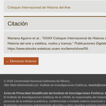
Coloquio Internacional de Historia del Arte
Citación
Mariana Aguirre et al., “XXXIX Coloquio Internacional de Historia d
Historia del arte y estética, nudos y tramas,”
Publicaciones Digital
https://www.ebooks.esteticas.unam.mx/items/show/56
.
← Elemento Anterior
© 2026 Universidad Nacional Autónoma de México,
Sitio Web Administrado por: Instituto de Investigaciones Estéticas,
iieweb@una
Aviso de Privacidad Simplificado del Instituto de Investigaciones Estéticas
El Instituto de Investigaciones Estéticas de la UNAM, es responsable del tratam
personal de la entidad académica, conferencista o invitado externo (nacional o ex
finalidades necesarias anteriormente descritas u otras aquellas exigidas legal