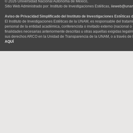
© 2026 Universidad Nacional Autónoma de México,
Sitio Web Administrado por: Instituto de Investigaciones Estéticas,
iieweb@una
Aviso de Privacidad Simplificado del Instituto de Investigaciones Estéticas
El Instituto de Investigaciones Estéticas de la UNAM, es responsable del tratam
personal de la entidad académica, conferencista o invitado externo (nacional o ex
finalidades necesarias anteriormente descritas u otras aquellas exigidas legal
sus derechos ARCO en la Unidad de Transparencia de la UNAM, o a través de 
AQUÍ