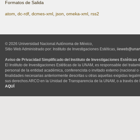
Formatos de Salida
atom
,
dc-rdf
,
dcmes-xml
,
json
,
omeka-xml
,
rss2
© 2026 Universidad Nacional Autónoma de México,
Sitio Web Administrado por: Instituto de Investigaciones Estéticas,
iieweb@una
Aviso de Privacidad Simplificado del Instituto de Investigaciones Estéticas
El Instituto de Investigaciones Estéticas de la UNAM, es responsable del tratam
personal de la entidad académica, conferencista o invitado externo (nacional o ex
finalidades necesarias anteriormente descritas u otras aquellas exigidas legal
sus derechos ARCO en la Unidad de Transparencia de la UNAM, o a través de 
AQUÍ