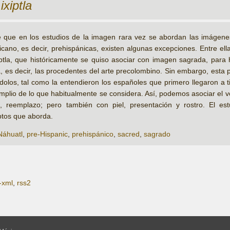
l
ixiptla
 que en los estudios de la imagen rara vez se abordan las imágen
ano, es decir, prehispánicas, existen algunas excepciones. Entre el
iptla, que históricamente se quiso asociar con imagen sagrada, para 
, es decir, las procedentes del arte precolombino. Sin embargo, esta p
dolos, tal como la entendieron los españoles que primero llegaron a 
plio de lo que habitualmente se considera. Así, podemos asociar el v
to, reemplazo; pero también con piel, presentación y rostro. El es
ptos que aborda.
Náhuatl
,
pre-Hispanic
,
prehispánico
,
sacred
,
sagrado
-xml
,
rss2