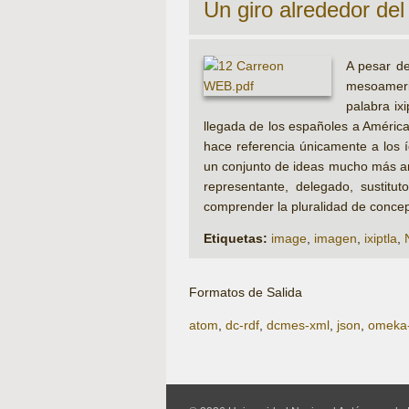
Un giro alrededor de
A pesar de
mesoameric
palabra ix
llegada de los españoles a América
hace referencia únicamente a los í
un conjunto de ideas mucho más am
representante, delegado, sustitu
comprender la pluralidad de conce
Etiquetas:
image
,
imagen
,
ixiptla
,
Formatos de Salida
atom
,
dc-rdf
,
dcmes-xml
,
json
,
omeka