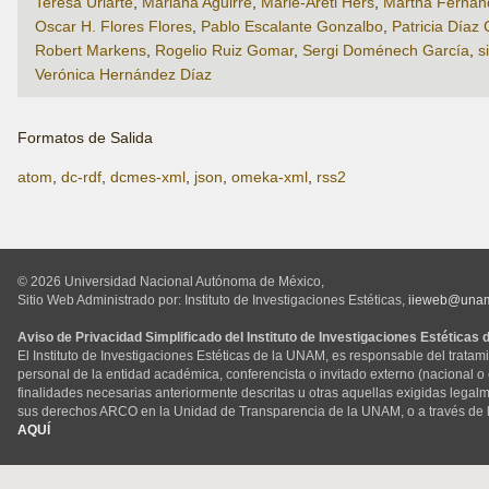
Teresa Uriarte
,
Mariana Aguirre
,
Marie-Areti Hers
,
Martha Fernán
Oscar H. Flores Flores
,
Pablo Escalante Gonzalbo
,
Patricia Díaz
Robert Markens
,
Rogelio Ruiz Gomar
,
Sergi Doménech García
,
s
Verónica Hernández Díaz
Formatos de Salida
atom
,
dc-rdf
,
dcmes-xml
,
json
,
omeka-xml
,
rss2
© 2026 Universidad Nacional Autónoma de México,
Sitio Web Administrado por: Instituto de Investigaciones Estéticas,
iieweb@una
Aviso de Privacidad Simplificado del Instituto de Investigaciones Estéticas
El Instituto de Investigaciones Estéticas de la UNAM, es responsable del tratam
personal de la entidad académica, conferencista o invitado externo (nacional o ex
finalidades necesarias anteriormente descritas u otras aquellas exigidas legal
sus derechos ARCO en la Unidad de Transparencia de la UNAM, o a través de 
AQUÍ