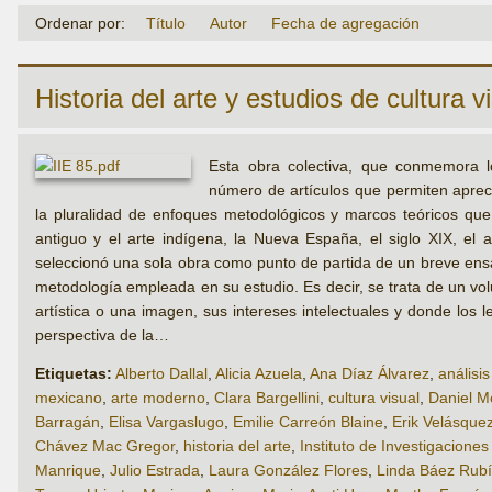
Ordenar por:
Título
Autor
Fecha de agregación
Historia del arte y estudios de cultura v
Esta obra colectiva, que conmemora lo
número de artículos que permiten apreci
la pluralidad de enfoques metodológicos y marcos teóricos que 
antiguo y el arte indígena, la Nueva España, el siglo XIX, el 
seleccionó una sola obra como punto de partida de un breve ensay
metodología empleada en su estudio. Es decir, se trata de un vo
artística o una imagen, sus intereses intelectuales y donde los
perspectiva de la…
Etiquetas:
Alberto Dallal
,
Alicia Azuela
,
Ana Díaz Álvarez
,
análisi
mexicano
,
arte moderno
,
Clara Bargellini
,
cultura visual
,
Daniel M
Barragán
,
Elisa Vargaslugo
,
Emilie Carreón Blaine
,
Erik Velásque
Chávez Mac Gregor
,
historia del arte
,
Instituto de Investigaciones
Manrique
,
Julio Estrada
,
Laura González Flores
,
Linda Báez Rubí