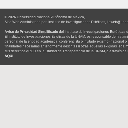
© 2026 Universidad Nacional Autónoma de México,
Sitio Web Administrado por: Instituto de Investigaciones Estéticas,
iieweb@una
Aviso de Privacidad Simplificado del Instituto de Investigaciones Estéticas
El Instituto de Investigaciones Estéticas de la UNAM, es responsable del tratam
personal de la entidad académica, conferencista o invitado externo (nacional o ex
finalidades necesarias anteriormente descritas u otras aquellas exigidas legal
sus derechos ARCO en la Unidad de Transparencia de la UNAM, o a través de 
AQUÍ