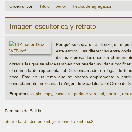
Ordenar por:
Título
Autor
Fecha de agregación
Imagen escultórica y retrato
Por qué se copiaron en lienzo, en el peri
este escrito. Las diferencias entre copi
dichas representaciones en el momento
obras a las que se alude también nos pueden ayudar a codificar la 
el cometido de representar al Dios encarnado, en lugar de ten
poco. Éste es un tema que se aborda ampliamente a partir d
concretamente mexicana: la Virgen de Guadalupe, el Cristo de Sa
Etiquetas:
copia
,
copy
,
escultura
,
periodo virreinal
,
portrait
,
retra
Formatos de Salida
atom
,
dc-rdf
,
dcmes-xml
,
json
,
omeka-xml
,
rss2