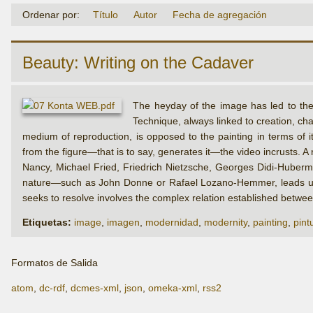
Ordenar por:
Título
Autor
Fecha de agregación
Beauty: Writing on the Cadaver
The heyday of the image has led to the
Technique, always linked to creation, ch
medium of reproduction, is opposed to the painting in terms of i
from the figure—that is to say, generates it—the video incrusts. 
Nancy, Michael Fried, Friedrich Nietzsche, Georges Didi-Huberma
nature—such as John Donne or Rafael Lozano-Hemmer, leads us to
seeks to resolve involves the complex relation established betwe
Etiquetas:
image
,
imagen
,
modernidad
,
modernity
,
painting
,
pint
Formatos de Salida
atom
,
dc-rdf
,
dcmes-xml
,
json
,
omeka-xml
,
rss2