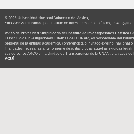
© 2026 Universidad Nacional Autónoma de México,
Sitio Web Administrado por: Instituto de Investigaciones Estéticas,
iieweb@una
Aviso de Privacidad Simplificado del Instituto de Investigaciones Estéticas
El Instituto de Investigaciones Estéticas de la UNAM, es responsable del tratam
personal de la entidad académica, conferencista o invitado externo (nacional o ex
finalidades necesarias anteriormente descritas u otras aquellas exigidas legal
sus derechos ARCO en la Unidad de Transparencia de la UNAM, o a través de 
AQUÍ