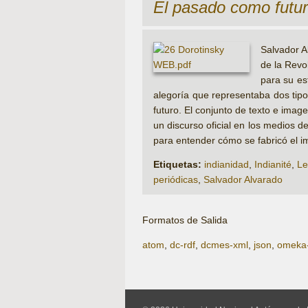
El pasado como futu
Salvador A
de la Revo
para su es
alegoría que representaba dos tipos
futuro. El conjunto de texto e ima
un discurso oficial en los medios d
para entender cómo se fabricó el i
Etiquetas:
indianidad
,
Indianité
,
Le
periódicas
,
Salvador Alvarado
Formatos de Salida
atom
,
dc-rdf
,
dcmes-xml
,
json
,
omeka