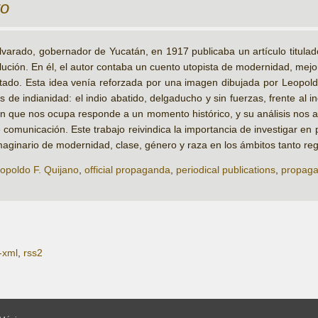
ro
lvarado, gobernador de Yucatán, en 1917 publicaba un artículo titulad
lución. En él, el autor contaba un cuento utopista de modernidad, mejo
tado. Esta idea venía reforzada por una imagen dibujada por Leopoldo
 de indianidad: el indio abatido, delgaducho y sin fuerzas, frente al i
gen que nos ocupa responde a un momento histórico, y su análisis nos
e comunicación. Este trabajo reivindica la importancia de investigar en
maginario de modernidad, clase, género y raza en los ámbitos tanto re
opoldo F. Quijano
,
official propaganda
,
periodical publications
,
propagan
-xml
,
rss2