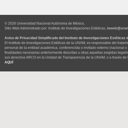
© 2026 Universidad Nacional Autónoma de México,
Sitio Web Administrado por: Instituto de Investigaciones Estéticas,
iieweb@una
Aviso de Privacidad Simplificado del Instituto de Investigaciones Estéticas
El Instituto de Investigaciones Estéticas de la UNAM, es responsable del tratam
personal de la entidad académica, conferencista o invitado externo (nacional o ex
finalidades necesarias anteriormente descritas u otras aquellas exigidas legal
sus derechos ARCO en la Unidad de Transparencia de la UNAM, o a través de 
AQUÍ