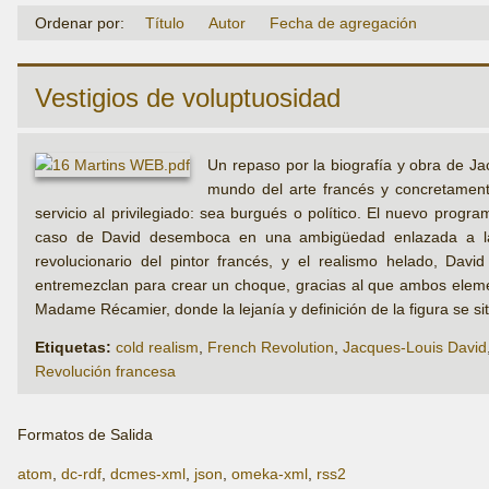
Ordenar por:
Título
Autor
Fecha de agregación
Vestigios de voluptuosidad
Un repaso por la biografía y obra de Ja
mundo del arte francés y concretamente
servicio al privilegiado: sea burgués o político. El nuevo progr
caso de David desemboca en una ambigüedad enlazada a la im
revolucionario del pintor francés, y el realismo helado, Dav
entremezclan para crear un choque, gracias al que ambos elemen
Madame Récamier, donde la lejanía y definición de la figura se si
Etiquetas:
cold realism
,
French Revolution
,
Jacques-Louis David
Revolución francesa
Formatos de Salida
atom
,
dc-rdf
,
dcmes-xml
,
json
,
omeka-xml
,
rss2