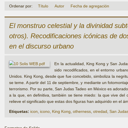
Ordenar por:
Título
Autor
Fecha de agregación
El monstruo celestial y la divinidad su
otros). Recodificaciones icónicas de d
en el discurso urbano
En la actualidad, King Kong y San Juda
sido recodificados, en el entorno urb
Unidos. King Kong, desde que fue concebido, simboliza la negritud
se teme. A partir del 11 de septiembre, y mediante un fotomontaj
terrorismo. Por su parte, San Judas Tadeo en México es adorado 
a la que, en definitiva, también se tiene miedo: la que vive del
relieve el significado que estas dos figuras han adquirido en el ám
Etiquetas:
icon
,
icono
,
King Kong
,
otherness
,
otredad
,
San Juda