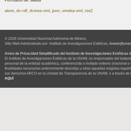
Formatos de Salida
atom
,
dc-rdf
,
dcmes-xml
,
json
,
omeka-xml
,
rss2
© 2026 Universidad Nacional Autónoma de México,
Sitio Web Administrado por: Instituto de Investigaciones Estéticas,
iieweb@una
Aviso de Privacidad Simplificado del Instituto de Investigaciones Estéticas
El Instituto de Investigaciones Estéticas de la UNAM, es responsable del tratam
personal de la entidad académica, conferencista o invitado externo (nacional o ex
finalidades necesarias anteriormente descritas u otras aquellas exigidas legal
sus derechos ARCO en la Unidad de Transparencia de la UNAM, o a través de 
AQUÍ